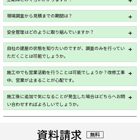
工事内容や建屋の規模等によって変わりますが、一般
現場調査から見積までの期間は？
的には2～3週間を想定しております。
詳細はお問い合わせください。
建屋の規模や資料のご要望によって多少の差はありま
安全管理はどのように取り組んでいますか？
すが、1週間から10日まででご提出させていただきま
す。
ハウスメイク牛久では作業員の名簿をはじめ、危機予
自社の建屋の状態を知りたいのですが、調査のみを行ってい
知活動日報等を用いて安全管理を目的とした書類の作
ただくことは可能でしょうか。
成・管理を徹底しており、現場の状況を関係者間で
日々共有しております。
はい！現場調査は「無料」で行わせていただきます。
施工中でも営業活動を行うことは可能でしょうか？改修工事
工場、倉庫、老健施設のことまでどんな些細なことで
中、営業が止まることが心配です。
もお答えいたします。
最大限業務に支障のないよう配慮いたしますが詳細は
施工後に追加で気になることが発生した場合はどちらへお問
現場調査が必要になりますので、一度ご相談くださ
い合わせすればよろしいでしょうか。
い。
基本、すべて「ハウスメイク牛久」にて承ります。
その後、各専門担当への手配もすべてハウスメイク牛
資料請求
久が行いますのでご安心ください。
無料