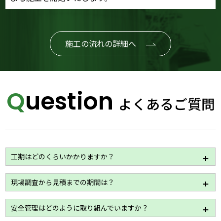
施工の流れの詳細へ
Question
よくあるご質問
工期はどのくらいかかりますか？
工事内容や建屋の規模等によって変わりますが、一般
現場調査から見積までの期間は？
的には2～3週間を想定しております。
詳細はお問い合わせください。
建屋の規模や資料のご要望によって多少の差はありま
安全管理はどのように取り組んでいますか？
すが、1週間から10日まででご提出させていただきま