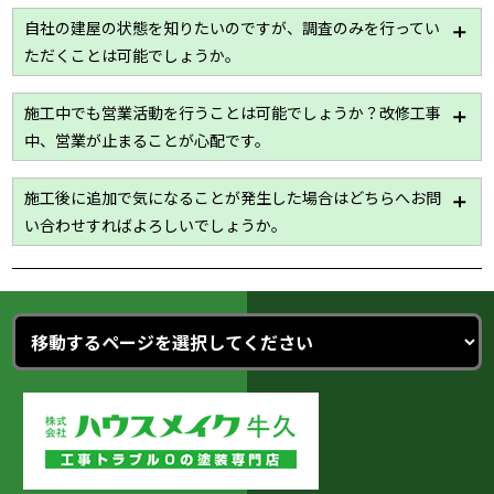
す。
ハウスメイク牛久では作業員の名簿をはじめ、危機予
自社の建屋の状態を知りたいのですが、調査のみを行ってい
知活動日報等を用いて安全管理を目的とした書類の作
ただくことは可能でしょうか。
成・管理を徹底しており、現場の状況を関係者間で
日々共有しております。
はい！現場調査は「無料」で行わせていただきます。
施工中でも営業活動を行うことは可能でしょうか？改修工事
工場、倉庫、老健施設のことまでどんな些細なことで
中、営業が止まることが心配です。
もお答えいたします。
最大限業務に支障のないよう配慮いたしますが詳細は
施工後に追加で気になることが発生した場合はどちらへお問
現場調査が必要になりますので、一度ご相談くださ
い合わせすればよろしいでしょうか。
い。
基本、すべて「ハウスメイク牛久」にて承ります。
その後、各専門担当への手配もすべてハウスメイク牛
久が行いますのでご安心ください。