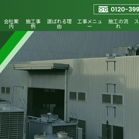
0120-399
会社案
施工事
選ばれる理
工事メニュ
施工の流
ス
内
例
由
ー
れ