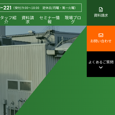
-221
（受付/9:00～18:00 定休日/月曜・第一火曜）
資料請求
タッフ紹
資料請
セミナー情
現場ブロ
介
求
報
グ
お問い合わせ
よくあるご質問