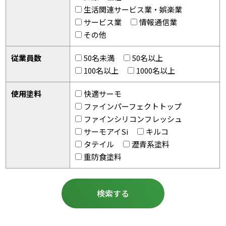
生活関連サービス業・娯楽業
サービス業
情報通信業
その他
従業員数
50名未満
50名以上
100名以上
1000名以上
使用塗料
快適サーモ
ファインパーフェクトトップ
ファインシリコンフレッシュ
サーモアイSi
キルコ
タテイル
瀝青系塗料
重防食塗料